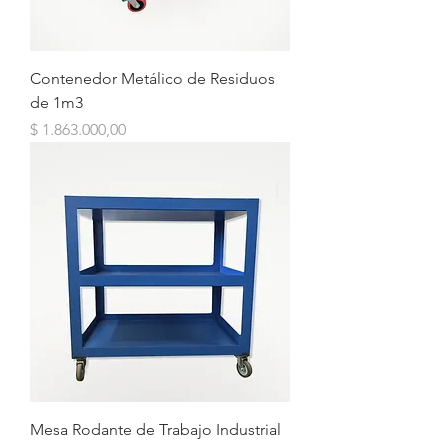
Contenedor Metálico de Residuos
de 1m3
Precio
$ 1.863.000,00
Mesa Rodante de Trabajo Industrial