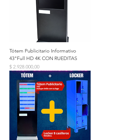
Tótem Publicitario Informativo
43"Full HD 4K CON RUEDITAS
Precio
$ 2.928.000,00