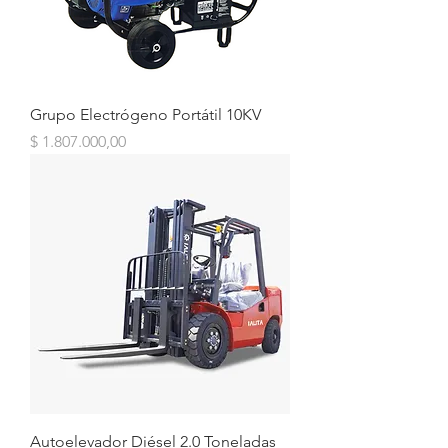
Grupo Electrógeno Portátil 10KV
Precio
$ 1.807.000,00
Autoelevador Diésel 2.0 Toneladas