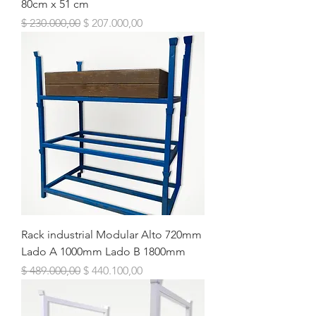
80cm x 51 cm
Precio
Precio de oferta
$ 230.000,00
$ 207.000,00
Rack industrial Modular Alto 720mm
Lado A 1000mm Lado B 1800mm
Precio
Precio de oferta
$ 489.000,00
$ 440.100,00