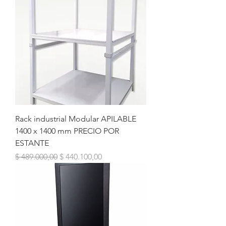
Rack industrial Modular APILABLE
1400 x 1400 mm PRECIO POR
ESTANTE
Precio
Precio de oferta
$ 489.000,00
$ 440.100,00