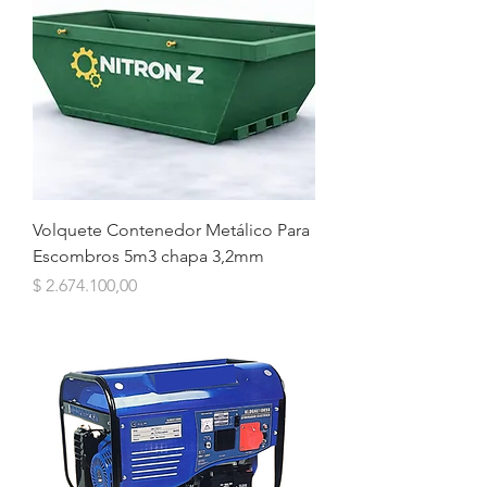
Volquete Contenedor Metálico Para
Escombros 5m3 chapa 3,2mm
Precio
$ 2.674.100,00