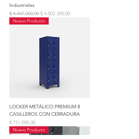
Industriales
Precio
Precio de oferta
$ 4.447.000,00
$ 4.002.300,00
Nuevo Producto
LOCKER METÁLICO PREMIUM 8
CASILLEROS CON CERRADURA
Precio
$ 751.000,00
Nuevo Producto