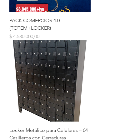
PACK COMERCIOS 4.0
(TOTEM+LOCKER)
Precio
$ 4.530.000,00
Locker Metálico para Celulares – 64
Casilleros con Cerraduras