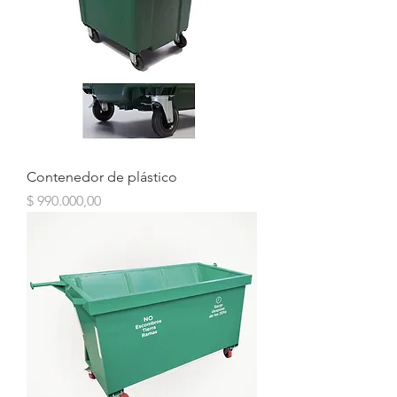
Contenedor de plástico
Precio
$ 990.000,00