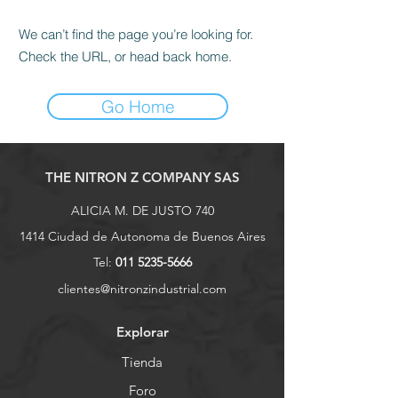
We can’t find the page you’re looking for.
Check the URL, or head back home.
Go Home
THE NITRON Z COMPANY SAS
ALICIA M. DE JUSTO 740
1414 Ciudad de Autonoma de Buenos Aires
Tel:
011 5235-5666
clientes@nitronzindustrial.com
Explorar
Tienda
Foro