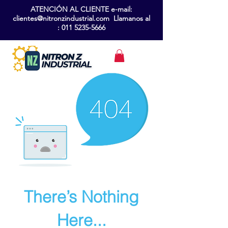
ATENCIÓN AL CLIENTE e-mail:
clientes@nitronzindustrial.com Llamanos al
:
011 5235-5666
There’s Nothing
Here...